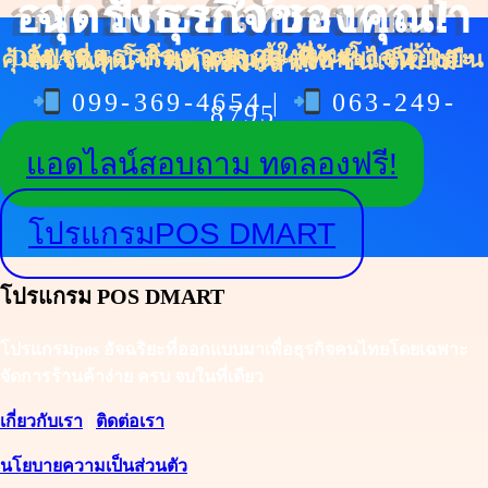
อย่าปล่อยให้ระบบเก่า ฉุดรั้งธุรกิจของคุณ!
อัพเดตธุรกิจของคุณให้ทันโลก ด้วย DMART โปรแกรมpos ที่ครบ จบ และคุ้มค่าที่สุด เริ่มต้นวันนี้ เพื่อกำไรที่ยั่งยืนในวันหน้า ทดลองฟรีฟังก์ชั่นเต็มไม่จำกัดเวลา!
099-369-4654 |
063-249-
8795
แอดไลน์สอบถาม ทดลองฟรี!
โปรแกรมPOS DMART
โปรแกรม POS DMART
โปรแกรมpos อัจฉริยะที่ออกแบบมาเพื่อธุรกิจคนไทยโดยเฉพาะ
จัดการร้านค้าง่าย ครบ จบในที่เดียว
เกี่ยวกับเรา
|
ติดต่อเรา
นโยบายความเป็นส่วนตัว