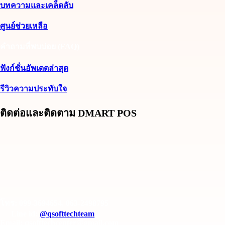
บทความและเคล็ดลับ
ศูนย์ช่วยเหลือ
คำถามที่พบบ่อย (FAQ)
ฟังก์ชั่นอัพเดตล่าสุด
รีวิวความประทับใจ
ติดต่อและติดตาม DMART POS
โทร: 099-3694654, 063-2498795
Line id:
@qsofttechteam
Email: qsofttechcenter@gmail.com